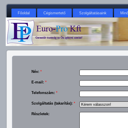
Főoldal
Cégismertető
Szolgáltatásaink
Min
Név:
*
E-mail:
*
Telefonszám:
*
Szolgáltatás (takarítás):
*
Részletek: