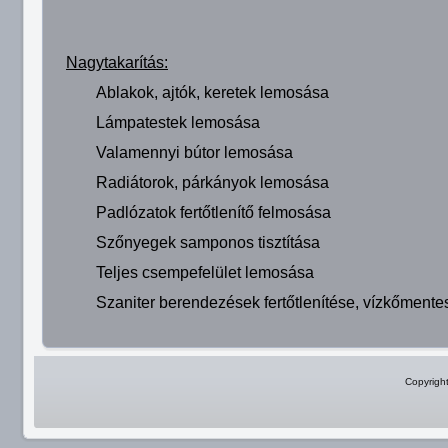
Nagytakarítás:
Ablakok, ajtók, keretek lemosása
Lámpatestek lemosása
Valamennyi bútor lemosása
Radiátorok, párkányok lemosása
Padlózatok fertőtlenítő felmosása
Szőnyegek samponos tisztítása
Teljes csempefelület lemosása
Szaniter berendezések fertőtlenítése, vízkőmente
Copyrigh