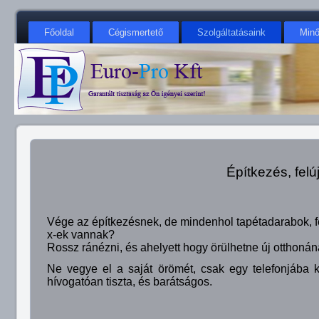
Főoldal
Cégismertető
Szolgáltatásaink
Min
Építkezés, felú
Vége az építkezésnek, de mindenhol tapétadarabok, 
x-ek vannak?
Rossz ránézni, és ahelyett hogy örülhetne új otthoná
Ne vegye el a saját örömét, csak egy telefonjába 
hívogatóan tiszta, és barátságos.